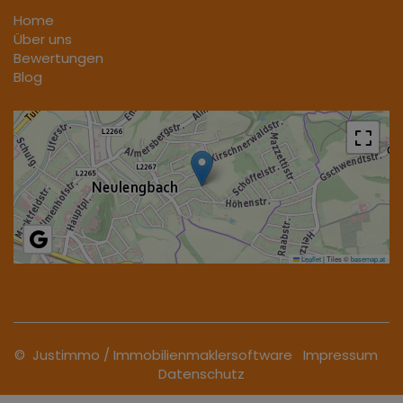
Home
Über uns
Bewertungen
Blog
Leaflet
|
Tiles ©
basemap.at
©
Justimmo
/
Immobilienmaklersoftware
Impressum
Datenschutz