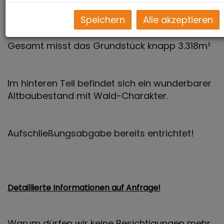
Siedlungslage!
Speichern
Alle akzeptieren
Gesamt misst das Grundstück knapp 3.318m²
Im hinteren Teil befindet sich ein wunderbarer
Altbaubestand mit Wald-Charakter.
Aufschließungsabgabe bereits entrichtet!
Detaillierte Informationen auf Anfrage
!
Warum dürfen wir keine Besichtigungen mehr