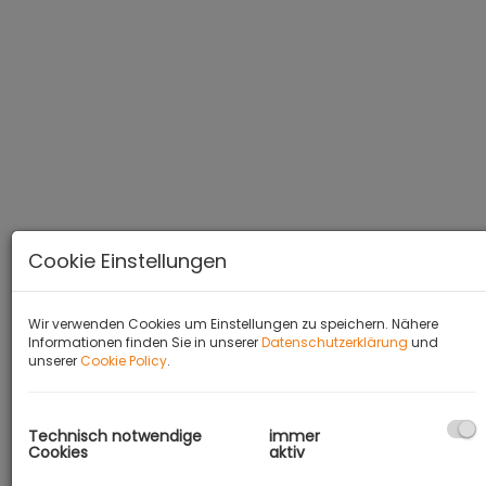
Cookie Einstellungen
Wir verwenden Cookies um Einstellungen zu speichern. Nähere
Informationen finden Sie in unserer
Datenschutzerklärung
und
unserer
Cookie Policy
.
BESCHREIBUNG
Technisch notwendige
immer
Zum Verkauf gelangt hier ein traumhafter,
Cookies
aktiv
komplett ebener Baugrund in ruhiger