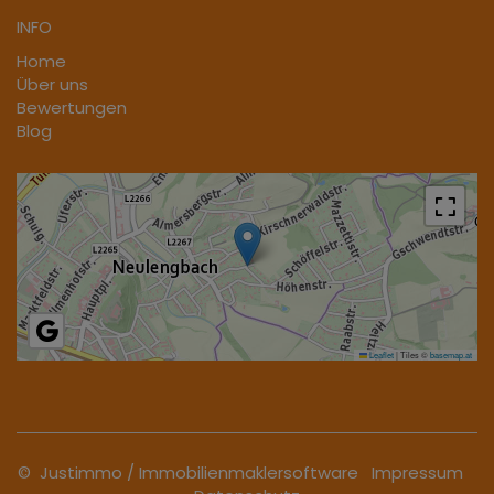
INFO
Home
Über uns
Bewertungen
Blog
Leaflet
|
Tiles ©
basemap.at
©
Justimmo
/
Immobilienmaklersoftware
Impressum