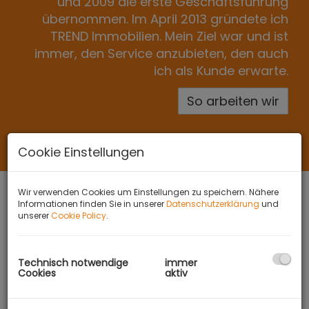
und 2009 die erste Geschäftsführung
übernommen. Im April 2013 gründete ich
TREND Immobilien. Mein Ziel war und ist
immer, den Service anzubieten, den auch
ich als Kunde erwarte.
So arbeiten wir
Cookie Einstellungen
Wir verwenden Cookies um Einstellungen zu speichern. Nähere
Informationen finden Sie in unserer
Datenschutzerklärung
und
unserer
Cookie Policy
.
Technisch notwendige
immer
Zufriedene Kunden
Cookies
aktiv