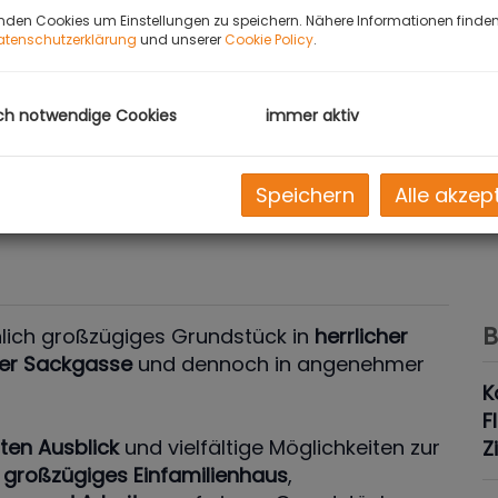
nden Cookies um Einstellungen zu speichern. Nähere Informationen finden 
atenschutzerklärung
und unserer
Cookie Policy
.
ch notwendige Cookies
immer aktiv
Speichern
Alle akzep
B
lich großzügiges Grundstück in
herrlicher
er Sackgasse
und dennoch in angenehmer
K
F
ten Ausblick
und vielfältige Möglichkeiten zur
Z
b
großzügiges Einfamilienhaus
,