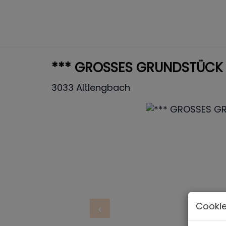
*** GROSSES GRUNDSTÜCK M
3033 Altlengbach
Cookie