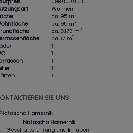
aufpreis
699.000,00 €
utzungsart
Wohnen
2
läche
ca. 95 m
2
ohnfläche
ca. 95 m
2
rundfläche
ca. 3.123 m
2
errassenfläche
ca. 17 m
äder
1
WC
1
errassen
1
eller
1
ärten
1
ONTAKTIEREN SIE UNS
Natascha Hamernik
Geschäftsführung und Inhaberin