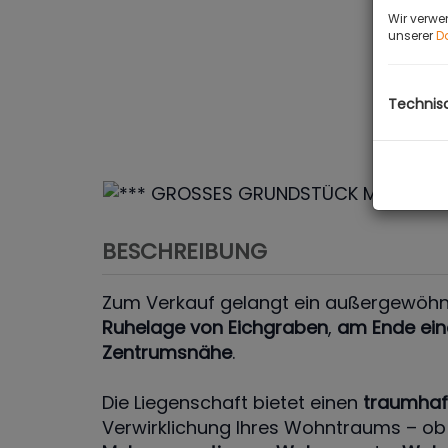
Wir verwe
unserer
D
Technis
BESCHREIBUNG
Zum Verkauf gelangt ein außergewöhn
Ruhelage von Eichgraben
,
am Ende ein
Zentrumsnähe
.
Die Liegenschaft bietet einen
traumhaf
Verwirklichung Ihres Wohntraums – o