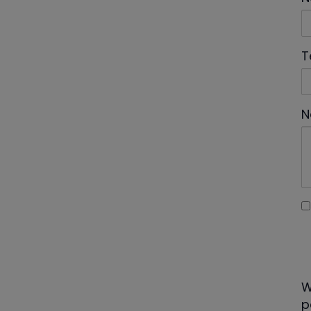
T
N
W
p