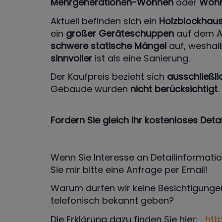
Mehrgenerationen-Wohnen
oder
Wohn
Aktuell befinden sich ein
Holzblockhau
ein
großer Geräteschuppen
auf dem Ar
schwere statische Mängel
auf, weshal
sinnvoller
ist als eine Sanierung.
Der Kaufpreis bezieht sich
ausschließl
Gebäude wurden
nicht berücksichtigt
.
Fordern Sie gleich Ihr kostenloses Deta
Wenn Sie Interesse an Detailinformati
Sie mir bitte eine Anfrage per Email!
Warum dürfen wir keine Besichtigunge
telefonisch bekannt geben?
Die Erklärung dazu finden Sie hier:
htt