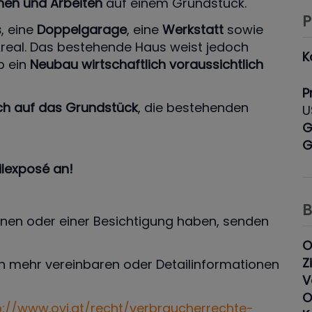
en und Arbeiten
auf einem Grundstück.
P
s
, eine
Doppelgarage
, eine
Werkstatt
sowie
eal. Das bestehende Haus weist jedoch
K
b ein
Neubau wirtschaftlich voraussichtlich
P
ich auf das Grundstück
, die bestehenden
U
G
G
ilexposé an!
B
onen oder einer Besichtigung haben, senden
O
Z
n mehr vereinbaren oder Detailinformationen
V
O
p://www.ovi.at/recht/verbraucherrechte-