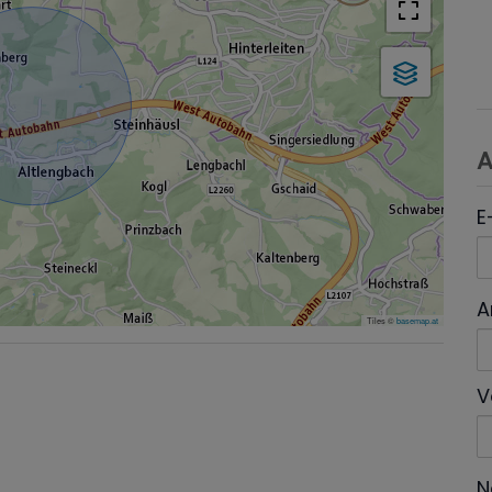
A
E
A
Tiles ©
basemap.at
V
N