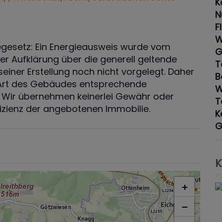
K
N
F
W
gesetz: Ein Energieausweis wurde vom
G
er Aufklärung über die generell geltende
T
seiner Erstellung noch nicht vorgelegt. Daher
B
r Art des Gebäudes entsprechende
. Wir übernehmen keinerlei Gewähr oder
T
fizienz der angebotenen Immobilie.
K
G
K
+
−