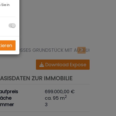
Sie in
tieren
Download Expose
ASISDATEN ZUR IMMOBILIE
aufpreis
699.000,00 €
2
läche
ca. 95 m
immer
3