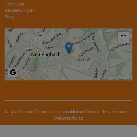
Über uns
Bewertungen
Blog
Leaflet
|
Tiles ©
basemap.at
©
Justimmo
/
Immobilienmaklersoftware
Impressum
Datenschutz