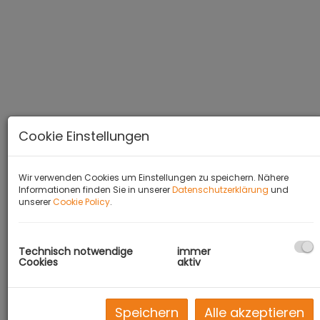
Cookie Einstellungen
Wir verwenden Cookies um Einstellungen zu speichern. Nähere
Informationen finden Sie in unserer
Datenschutzerklärung
und
unserer
Cookie Policy
.
BESCHREIBUNG
Technisch notwendige
immer
Cookies
aktiv
Zur Vermietung gelangt hier eine
wunderschöne 2-Zimmer Wohnung in der
Kaschlgasse.
Speichern
Alle akzeptieren