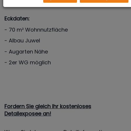
Eckdaten:
- 70 m² Wohnnutzfläche
- Albau Juwel
- Augarten Nähe
- 2er WG möglich
Fordern Sie gleich Ihr kostenloses
Detailexposee an!