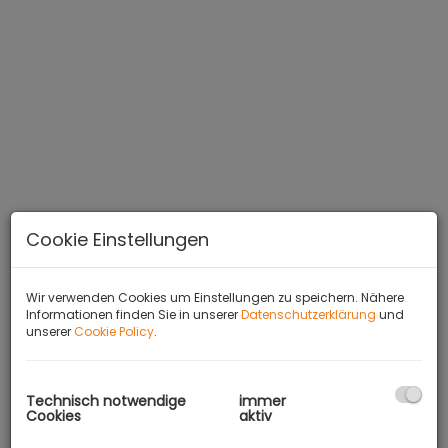
Cookie Einstellungen
Wir verwenden Cookies um Einstellungen zu speichern. Nähere
Informationen finden Sie in unserer
Datenschutzerklärung
und
unserer
Cookie Policy
.
BESCHREIBUNG
Technisch notwendige
immer
Cookies
aktiv
Zur provisionsfreien Vermietung -mit