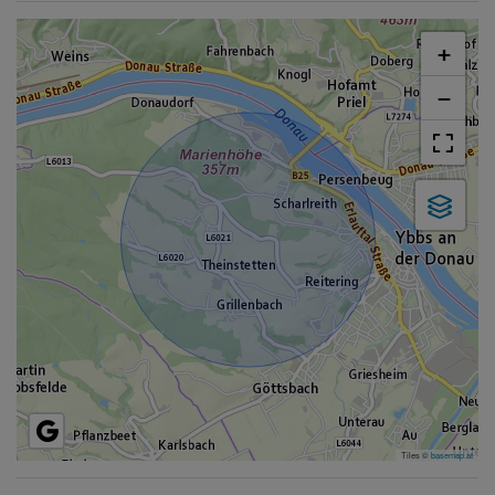
+
−
Tiles ©
basemap.at