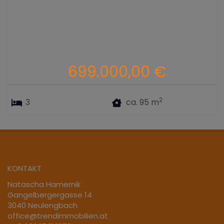
699.000,00 €
2
3
ca. 95 m
KONTAKT
Natascha Hamernik
Gangelbergergasse 14
3040 Neulengbach
office@trendimmobilien.at