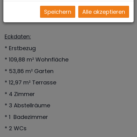
Kaufoption- gelangt hier ein neu errichtetes
Speichern
Alle akzeptieren
Doppelhaus!
Eckdaten:
* Erstbezug
* 109,88 m² Wohnfläche
* 53,86 m² Garten
* 12,97 m² Terrasse
* 4 Zimmer
* 3 Abstellräume
* 1 Badezimmer
* 2 WCs