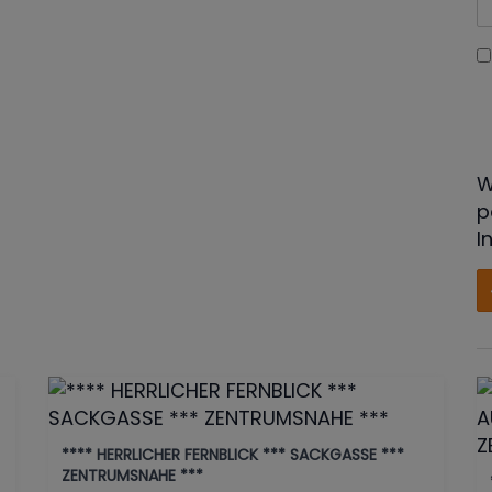
W
p
I
**** HERRLICHER FERNBLICK *** SACKGASSE ***
ZENTRUMSNAHE ***