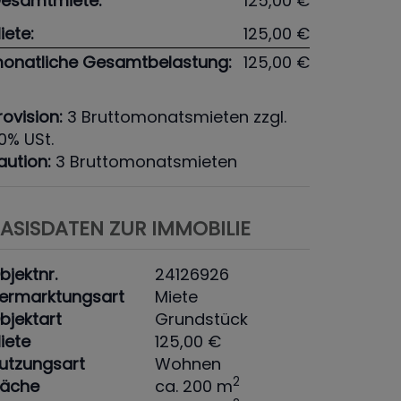
esamtmiete:
125,00 €
iete:
125,00 €
onatliche Gesamtbelastung:
125,00 €
rovision:
3 Bruttomonatsmieten zzgl.
0% USt.
aution:
3 Bruttomonatsmieten
ASISDATEN ZUR IMMOBILIE
bjektnr.
24126926
ermarktungsart
Miete
bjektart
Grundstück
iete
125,00 €
utzungsart
Wohnen
2
läche
ca. 200 m