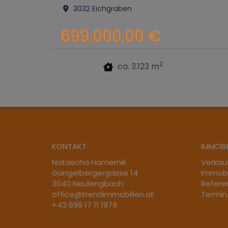
3032 Eichgraben
699.000,00 €
2
ca. 3.123 m
KONTAKT
IMMOBI
Natascha Hamernik
Verkau
Gangelbergergasse 14
Immobi
3040 Neulengbach
Refere
office@trendimmobilien.at
Termin
+43 699 17 11 1979