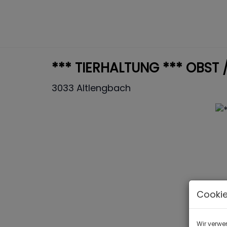
*** TIERHALTUNG *** OBST
3033 Altlengbach
Cookie
Wir verwe