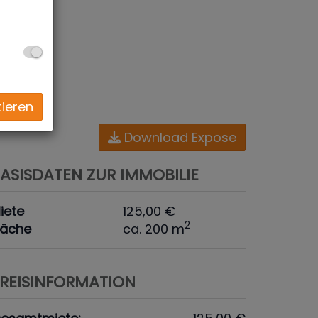
tieren
Download Expose
ASISDATEN ZUR IMMOBILIE
iete
125,00 €
2
läche
ca. 200 m
REISINFORMATION