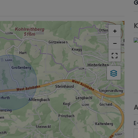
G
K
+
−
A
E