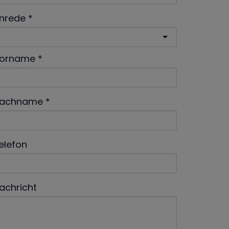
nrede
orname
achname
elefon
achricht