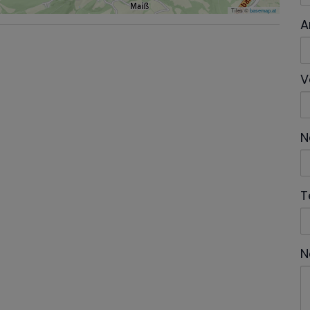
Tiles ©
basemap.at
A
V
N
T
N