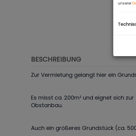
unserer
D
Technis
BESCHREIBUNG
Zur Vermietung gelangt hier ein Grund
Es misst ca. 200m² und eignet sich zu
Obstanbau.
Auch ein größeres Grundstück (ca. 50