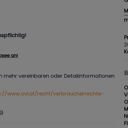
G
M
m
spflichtig!
P
2
K
posee an
!
B
n mehr vereinbaren oder Detailinformationen
O
p://www.ovi.at/recht/verbraucherrechte-
V
O
M
g.
N
F