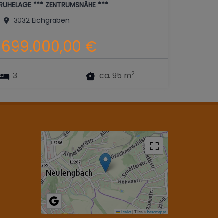
RUHELAGE *** ZENTRUMSNÄHE ***
3032 Eichgraben
699.000,00 €
2
3
ca. 95 m
Leaflet
|
Tiles ©
basemap.at