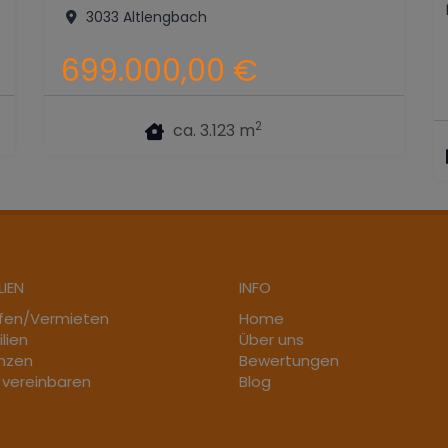
3033 Altlengbach
699.000,00 €
2
ca. 3.123 m
LIEN
INFO
fen/Vermieten
Home
lien
Über uns
nzen
Bewertungen
 vereinbaren
Blog