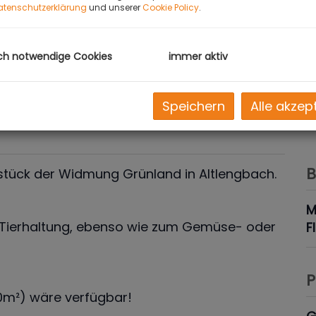
atenschutzerklärung
und unserer
Cookie Policy
.
ch notwendige Cookies
immer aktiv
Speichern
Alle akzep
B
stück der Widmung Grünland in Altlengbach.
M
r Tierhaltung, ebenso wie zum Gemüse- oder
F
P
0m²) wäre verfügbar!