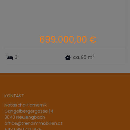
699.000,00 €
2
3
ca. 95 m
KONTAKT
Natascha Hamernik
Gangelbergergasse 14
3040 Neulengbach
office@trendimmobilien.at
+43 699 17 11 1979