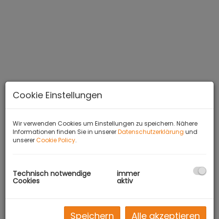
Cookie Einstellungen
Wir verwenden Cookies um Einstellungen zu speichern. Nähere
Informationen finden Sie in unserer
Datenschutzerklärung
und
unserer
Cookie Policy
.
BESCHREIBUNG
Technisch notwendige
immer
Cookies
aktiv
*** Zur Vermietung gelangt hier eine
traumhaft sonnige Wohnung in ruhiger
Waldrandlage mit guter Infrastruktur ***
Speichern
Alle akzeptieren