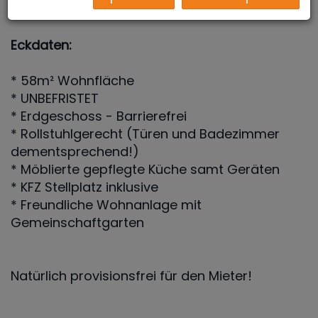
Eckdaten:
* 58m² Wohnfläche
* UNBEFRISTET
* Erdgeschoss - Barrierefrei
* Rollstuhlgerecht (Türen und Badezimmer
dementsprechend!)
* Möblierte gepflegte Küche samt Geräten
* KFZ Stellplatz inklusive
* Freundliche Wohnanlage mit
Gemeinschaftgarten
Natürlich provisionsfrei für den Mieter!