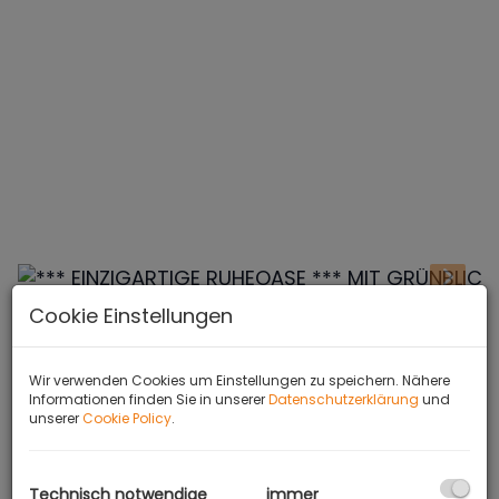
Cookie Einstellungen
BESCHREIBUNG
Wir verwenden Cookies um Einstellungen zu speichern. Nähere
Zum Verkauf gelangt hier eine
Informationen finden Sie in unserer
Datenschutzerklärung
und
unserer
Cookie Policy
.
außergewöhnliche Immobilie in
hervorragender Lage!
Technisch notwendige
immer