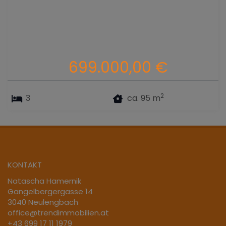
699.000,00 €
2
3
ca. 95 m
KONTAKT
Natascha Hamernik
Gangelbergergasse 14
3040 Neulengbach
office@trendimmobilien.at
+43 699 17 11 1979