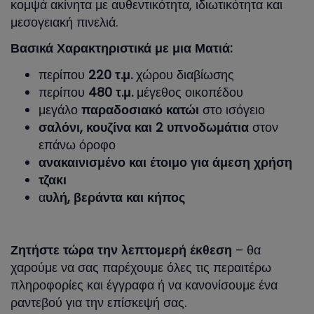
κομψά ακίνητα με αυθεντικότητα, ιδιωτικότητα και
μεσογειακή πινελιά.
Βασικά Χαρακτηριστικά με μια Ματιά:
περίπου
220 τ.μ.
χώρου διαβίωσης
περίπου
480 τ.μ.
μέγεθος οικοπέδου
μεγάλο
παραδοσιακό κατώι
στο ισόγειο
σαλόνι, κουζίνα και 2 υπνοδωμάτια
στον
επάνω όροφο
ανακαινισμένο και έτοιμο για άμεση χρήση
τζακι
α
υλή, βεράντα και κήπος
Ζητήστε τώρα την λεπτομερή έκθεση
– θα
χαρούμε να σας παρέχουμε όλες τις περαιτέρω
πληροφορίες και έγγραφα ή να κανονίσουμε ένα
ραντεβού για την επίσκεψή σας.