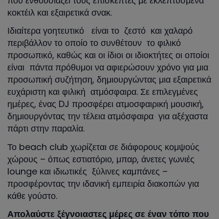
που ενθουσιάζει τους επισκέπτες με εκλεπτυσμένα
κοκτέιλ και εξαιρετικά σνακ.
Ιδιαίτερα γοητευτικό είναι το ζεστό και χαλαρό
περιβάλλον το οποίο το συνθέτουν το φιλικό
προσωπικό, καθώς και οι ίδιοι οι ιδιοκτήτες οι οποίοι
είναι πάντα πρόθυμοι να αφιερώσουν χρόνο για μια
προσωπική συζήτηση, δημιουργώντας μια εξαιρετικά
ευχάριστη και φιλική ατμόσφαιρα. Σε επιλεγμένες
ημέρες, ένας DJ προσφέρει ατμοσφαιρική μουσική,
δημιουργόντας την τέλεια ατμόσφαιρα για αξέχαστα
πάρτι στην παραλία.
Το beach club χωρίζεται σε διάφορους κομψούς
χώρους – όπως εστιατόριο, μπαρ, άνετες γωνιές
lounge και ιδιωτικές ξύλινες καμπάνες –
προσφέροντας την ιδανική εμπειρία διακοπών για
κάθε γούστο.
Απολαύστε ξέγνοιαστες μέρες σε έναν τόπο που