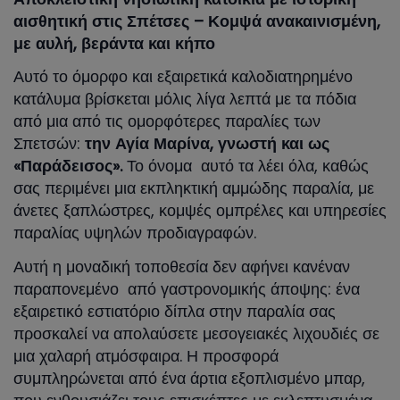
αισθητική στις Σπέτσες – Κομψά ανακαινισμένη,
με αυλή, βεράντα και κήπο
Αυτό το όμορφο και εξαιρετικά καλοδιατηρημένο
κατάλυμα βρίσκεται μόλις λίγα λεπτά με τα πόδια
από μια από τις ομορφότερες παραλίες των
Σπετσών:
την Αγία Μαρίνα, γνωστή και ως
«Παράδεισος».
Το όνομα αυτό τα λέει όλα, καθώς
σας περιμένει μια εκπληκτική αμμώδης παραλία, με
άνετες ξαπλώστρες, κομψές ομπρέλες και υπηρεσίες
παραλίας υψηλών προδιαγραφών.
Αυτή η μοναδική τοποθεσία δεν αφήνει κανέναν
παραπονεμένο από γαστρονομικής άποψης: ένα
εξαιρετικό εστιατόριο δίπλα στην παραλία σας
προσκαλεί να απολαύσετε μεσογειακές λιχουδιές σε
μια χαλαρή ατμόσφαιρα. Η προσφορά
συμπληρώνεται από ένα άρτια εξοπλισμένο μπαρ,