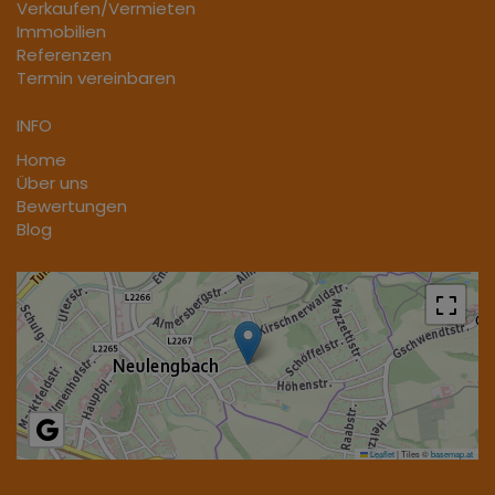
Verkaufen/Vermieten
Immobilien
Referenzen
Termin vereinbaren
INFO
Home
Über uns
Bewertungen
Blog
Leaflet
|
Tiles ©
basemap.at