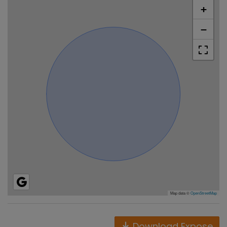
+
−
Map data ©
OpenStreetMap
Download Expose