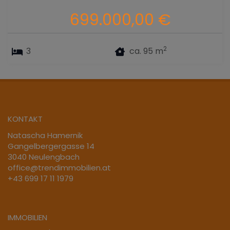
699.000,00 €
2
3
ca. 95 m
KONTAKT
Natascha Hamernik
Gangelbergergasse 14
3040 Neulengbach
office@trendimmobilien.at
+43 699 17 11 1979
IMMOBILIEN