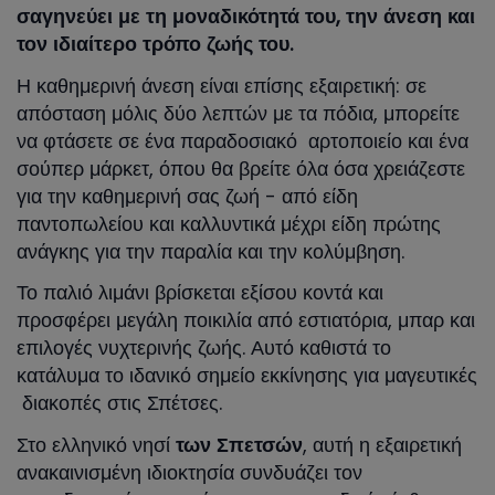
σαγηνεύει με τη μοναδικότητά του, την άνεση και
τον ιδιαίτερο τρόπο ζωής του.
Η καθημερινή άνεση είναι επίσης εξαιρετική: σε
απόσταση μόλις δύο λεπτών με τα πόδια, μπορείτε
να φτάσετε σε ένα παραδοσιακό αρτοποιείο και ένα
σούπερ μάρκετ, όπου θα βρείτε όλα όσα χρειάζεστε
για την καθημερινή σας ζωή - από είδη
παντοπωλείου και καλλυντικά μέχρι είδη πρώτης
ανάγκης για την παραλία και την κολύμβηση.
Το παλιό λιμάνι βρίσκεται εξίσου κοντά και
προσφέρει μεγάλη ποικιλία από εστιατόρια, μπαρ και
επιλογές νυχτερινής ζωής. Αυτό καθιστά το
κατάλυμα το ιδανικό σημείο εκκίνησης για μαγευτικές
διακοπές στις Σπέτσες.
Στο ελληνικό νησί
των Σπετσών
, αυτή η εξαιρετική
ανακαινισμένη ιδιοκτησία συνδυάζει τον