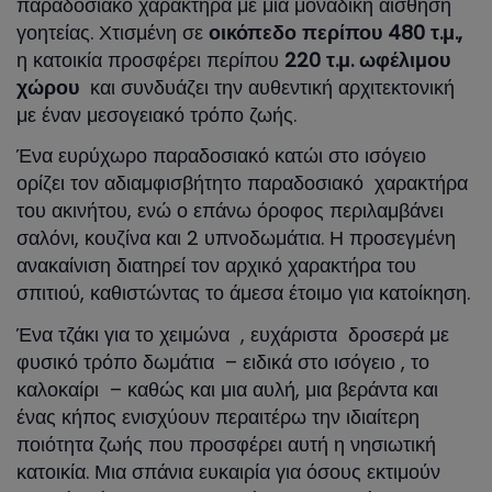
παραδοσιακό χαρακτήρα με μια μοναδική αίσθηση
γοητείας. Χτισμένη σε
οικόπεδο περίπου 480 τ.μ.,
η κατοικία προσφέρει περίπου
220 τ.μ. ωφέλιμου
χώρου
και συνδυάζει την αυθεντική αρχιτεκτονική
με έναν μεσογειακό τρόπο ζωής.
Ένα ευρύχωρο παραδοσιακό κατώι στο ισόγειο
ορίζει τον αδιαμφισβήτητο παραδοσιακό χαρακτήρα
του ακινήτου, ενώ ο επάνω όροφος περιλαμβάνει
σαλόνι, κουζίνα και 2 υπνοδωμάτια. Η προσεγμένη
ανακαίνιση διατηρεί τον αρχικό χαρακτήρα του
σπιτιού, καθιστώντας το άμεσα έτοιμο για κατοίκηση.
Ένα τζάκι για το χειμώνα , ευχάριστα δροσερά με
φυσικό τρόπο δωμάτια – ειδικά στο ισόγειο , το
καλοκαίρι – καθώς και μια αυλή, μια βεράντα και
ένας κήπος ενισχύουν περαιτέρω την ιδιαίτερη
ποιότητα ζωής που προσφέρει αυτή η νησιωτική
κατοικία. Μια σπάνια ευκαιρία για όσους εκτιμούν