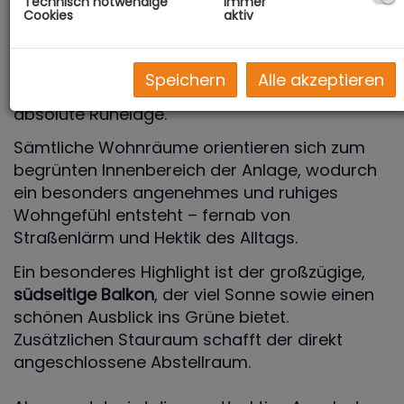
Technisch notwendige
immer
Cookies
aktiv
Diese gepflegte
3-Zimmer-Wohnung
aus dem
Baujahr 2016 überzeugt auf
71,42 m²
Wohnfläche
durch eine durchdachte
Speichern
Alle akzeptieren
Raumaufteilung, hochwertige Ausstattung und
absolute Ruhelage.
Sämtliche Wohnräume orientieren sich zum
begrünten Innenbereich der Anlage, wodurch
ein besonders angenehmes und ruhiges
Wohngefühl entsteht – fernab von
Straßenlärm und Hektik des Alltags.
Ein besonderes Highlight ist der großzügige,
südseitige Balkon
, der viel Sonne sowie einen
schönen Ausblick ins Grüne bietet.
Zusätzlichen Stauraum schafft der direkt
angeschlossene Abstellraum.