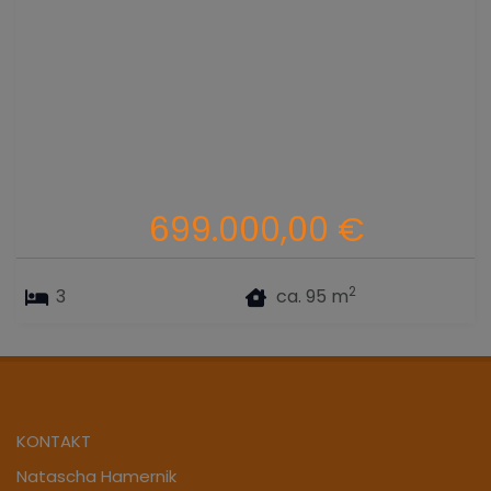
699.000,00 €
2
3
ca. 95 m
KONTAKT
Natascha Hamernik