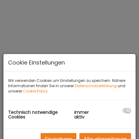
Cookie Einstellungen
Wir verwenden Cookies um Einstellungen zu speichern. Nähere
Informationen finden Sie in unserer
Datenschutzerklärung
und
unserer
Cookie Policy
.
BESCHREIBUNG
Technisch notwendige
immer
Cookies
aktiv
+++Zur Vermietung gelangt hier ein schmukes
Haus im Wienerwald mit ca. 50m² Wohnfläche
auf 590m² Garten+++