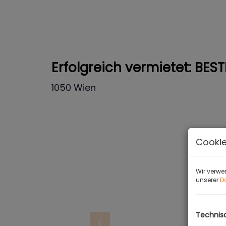
Erfolgreich vermietet: B
1050 Wien
Cookie
Wir verwe
unserer
D
Technis