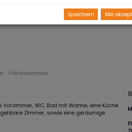
Speichern
Alle akzep
Küche
B
es Vorzimmer, WC, Bad mit Wanne, eine Küche
M
begehbare Zimmer, sowie eine geräumige
F
Z