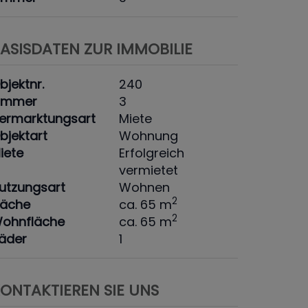
ASISDATEN ZUR IMMOBILIE
bjektnr.
240
immer
3
ermarktungsart
Miete
bjektart
Wohnung
iete
Erfolgreich
vermietet
utzungsart
Wohnen
2
läche
ca. 65 m
2
ohnfläche
ca. 65 m
äder
1
ONTAKTIEREN SIE UNS