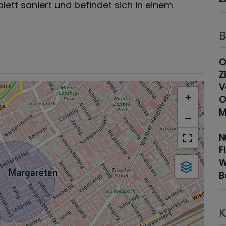
tt saniert und befindet sich in einem
B
O
Z
V
+
O
M
−
N
F
W
B
K