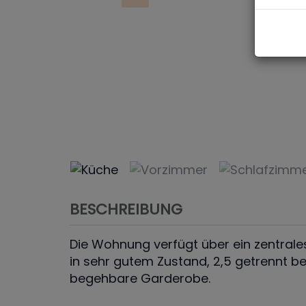
BESCHREIBUNG
Die Wohnung verfügt über ein zentral
in sehr gutem Zustand, 2,5 getrennt 
begehbare Garderobe.