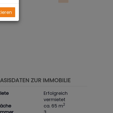
tieren
ASISDATEN ZUR IMMOBILIE
iete
Erfolgreich
vermietet
2
läche
ca. 65 m
immer
3