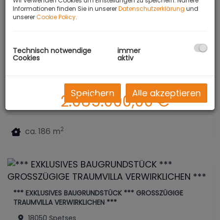
Wir verwenden Cookies um Einstellungen zu speichern. Nähere
Informationen finden Sie in unserer
Datenschutzerklärung
und
unserer
Cookie Policy
.
Technisch notwendige
immer
Cookies
aktiv
Speichern
Alle akzeptieren
2.085.000,00 €
2
ca. 186 m
*** EXKLUSIVES BAUGRUNDSTÜCK *** GROSSZÜGIGE
TRAUMVILLA VERWIRKLICHEN ***
18050 Spetses